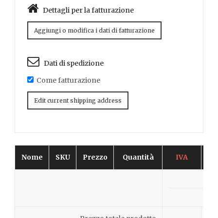
Dettagli per la fatturazione
Aggiungi o modifica i dati di fatturazione
Dati di spedizione
Come fatturazione
Edit current shipping address
Nome
SKU
Prezzo
Quantità
IVA
Sc