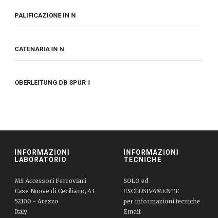
PALIFICAZIONE IN N
CATENARIA IN N
OBERLEITUNG DB SPUR 1
INFORMAZIONI
INFORMAZIONI
LABORATORIO
TECNICHE
MS Accessori Ferroviari
SOLO ed
Case Nuove di Ceciliano, 43
ESCLUSIVAMENTE
52100 - Arezzo
per informazioni tecniche
Italy
Email: